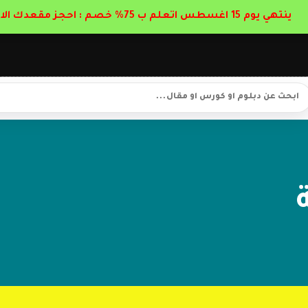
ينتهي يوم 15 اغسطس اتعلم ب 75% خصم : احجز مقعدك الان