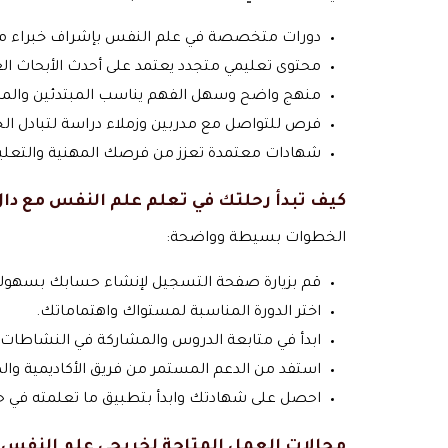
دورات متخصصة في علم النفس بإشراف خبراء م
محتوى تعليمي متجدد يعتمد على أحدث الأبحاث الع
منهج واضح وسهل الفهم يناسب المبتدئين والمح
فرص للتواصل مع مدربين وزملاء دراسة لتبادل الخ
شهادات معتمدة تعزز من فرصك المهنية والتعلي
كيف تبدأ رحلتك في تعلم علم النفس مع دال
الخطوات بسيطة وواضحة:
قم بزيارة صفحة التسجيل لإنشاء حسابك بسهولة
اختر الدورة المناسبة لمستواك واهتماماتك.
ابدأ في متابعة الدروس والمشاركة في النشاطات 
استفد من الدعم المستمر من فريق الأكاديمية والم
احصل على شهادتك وابدأ بتطبيق ما تعلمته في ح
مجالات العمل المتاحة لخريجي علم النفس