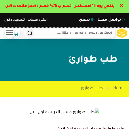
✕
ينتهي يوم 15 اغسطس اتعلم ب 75% خصم : احجز مقعدك الان
تواصل معنا
تحقق
انشئ حساب
تسجيل دخول
طب طوارئ
Home
طب طوارئ