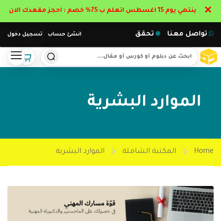
✕
ينتهي يوم 15 اغسطس اتعلم ب 75% خصم : احجز مقعدك الان
تواصل معنا
تحقق
انشئ حساب
تسجيل دخول
الموارد البشرية
Home
المكتبة الشاملة
الموارد البشرية