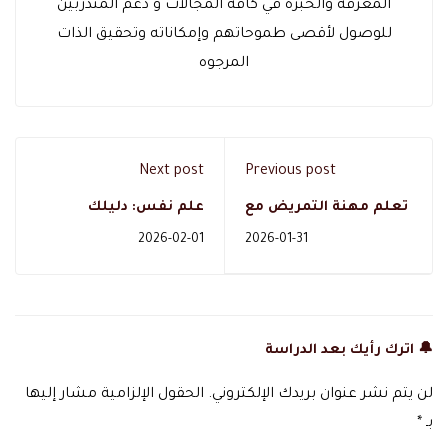
المعرفة والخبرة في كافة المجالات و دعم المتدربين
للوصول لأقصى طموحاتهم وإمكاناته وتحقيق الذات
المرجوه
Next post
Previous post
تعلم مهنة التمريض مع
علم نفس: دليلك
دال أكاديمي وابدأ
الشامل لفهم العقل
2026-02-01
2026-01-31
مستقبلك المهني بثقة
والسلوك مع دال أكاديمي
🔔 اترك رأيك بعد الدراسة
لن يتم نشر عنوان بريدك الإلكتروني.
الحقول الإلزامية مشار إليها
بـ
*