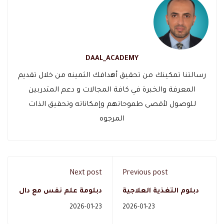
DAAL_ACADEMY
رسالتنا تمكينك من تحقيق أهدافك الثمينه من خلال تقديم
المعرفة والخبرة في كافة المجالات و دعم المتدربين
للوصول لأقصى طموحاتهم وإمكاناته وتحقيق الذات
المرجوه
Next post
Previous post
دبلوم التغذية العلاجية
دبلومة علم نفس مع دال
في دال أكاديمي: بوابتك
أكاديمي: طريقك الأمثل
2026-01-23
2026-01-23
لتخصص صحي متميز
لفهم النفس البشرية
والتطور المهني