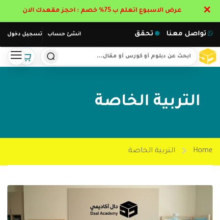
✕
عرض الاسبوع اتعلم ب 75% خصم : احجز مقعدك الان
تواصل معنا
تحقق
انشئ حساب
تسجيل دخول
التربية الخاصة
Home
التربية الخاصة