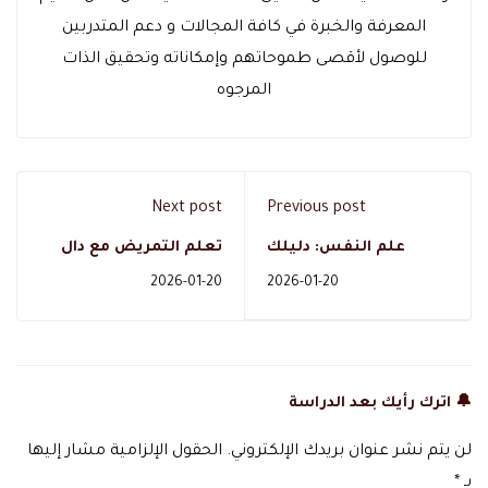
المعرفة والخبرة في كافة المجالات و دعم المتدربين
للوصول لأقصى طموحاتهم وإمكاناته وتحقيق الذات
المرجوه
Next post
Previous post
علم النفس: دليلك
تعلم التمريض مع دال
الشامل لفهم النفس
أكاديمي: طريقك المهني
2026-01-20
2026-01-20
البشرية والتسجيل في
نحو التميز والرعاية
دال أكاديمي
الصحية المتقدمة
🔔 اترك رأيك بعد الدراسة
لن يتم نشر عنوان بريدك الإلكتروني.
الحقول الإلزامية مشار إليها
بـ
*