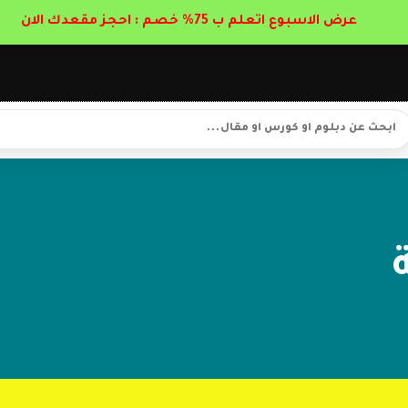
عرض الاسبوع اتعلم ب 75% خصم : احجز مقعدك الان