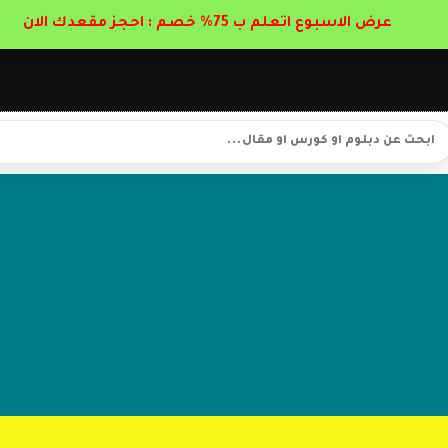
عرض الاسبوع اتعلم ب 75% خصم : احجز مقعدك الان