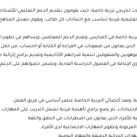
ات لخريجي تربية خاصة، حيث يقومون بتقديم الدعم التعليمي للأشخاص
ليمية فردية تتناسب مع احتياجات كل طالب، ويقوم بتعديل المناه
ربية خاصة في المدارس، ويقدم الدعم للمعلمين، ويساهم في تطوير ا
ذين يعانون من صعوبات في القراءة أو الكتابة أو الحساب، من خلال 
وهوبين والمتفوقين لتنمية قدراتهم الأكاديمية وتقديم برامج إثرائي
الإعاقة في الفصول الدراسية العادية، ويضمن حصولهم على الدعم ال
اقة، ويعد أخصائي التربية الخاصة عنصر أساسي في فريق العمل.
احتياجات، ثم يضع برامج تأهيلية فردية تشمل التدريب على المهارات الح
للأفراد الذين يعانون من اضطرابات في النطق واللغة.
رغوبة وتطوير المهارات الاجتماعية لدى الأفراد.
ارات الحركية الدقيقة والمهام اليومية.