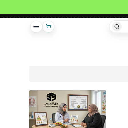
انشئ حساب
تسجيل دخول