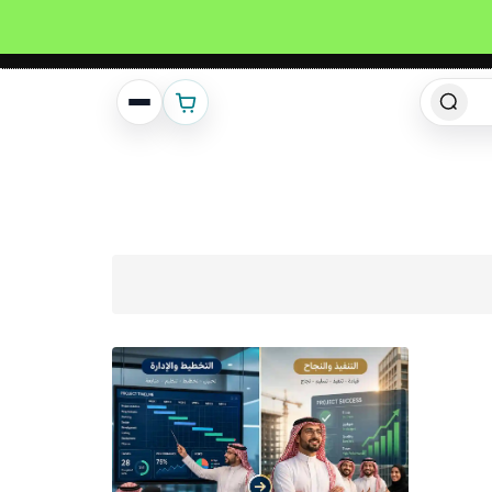
انشئ حساب
تسجيل دخول