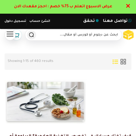
✕
عرض الاسبوع اتعلم ب 75% خصم : احجز مقعدك الان
تواصل معنا
تحقق
انشئ حساب
تسجيل دخول
Showing 1-15 of 460 results