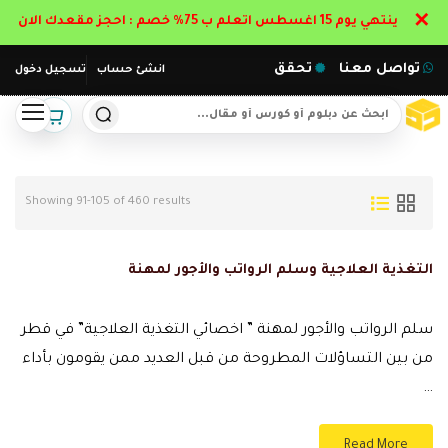
✕
ينتهي يوم 15 اغسطس اتعلم ب 75% خصم : احجز مقعدك الان
تواصل معنا
تحقق
انشئ حساب
تسجيل دخول
Showing 91-105 of 460 results
التغذية العلاجية وسلم الرواتب والأجور لمهنة
سلم الرواتب والأجور لمهنة ” اخصائي التغذية العلاجية” في قطر
من بين التساؤلات المطروحة من قبل العديد ممن يقومون بأداء
…
Read More