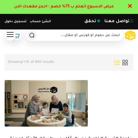
✕
عرض الاسبوع اتعلم ب 75% خصم : احجز مقعدك الان
تواصل معنا
تحقق
انشئ حساب
تسجيل دخول
Showing 1-15 of 460 results