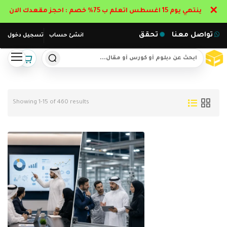
✕
ينتهي يوم 15 اغسطس اتعلم ب 75% خصم : احجز مقعدك الان
تواصل معنا
تحقق
انشئ حساب
تسجيل دخول
Showing 1-15 of 460 results