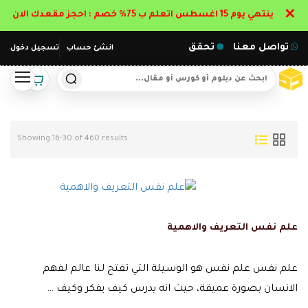
✕
ينتهي يوم 15 اغسطس اتعلم ب 75% خصم : احجز مقعدك الان
تواصل معنا
تحقق
انشئ حساب
تسجيل دخول
Showing 16-30 of 460 results
علم نفس التعريف والاهمية
علم نفس علم نفس هو الوسيلة التي تفتح لنا عالم لفهم
الانسان بصورة عميقة، حيث انه يدرس كيف يفكر وكيف …