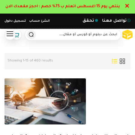
✕
ينتهي يوم 15 اغسطس اتعلم ب 75% خصم : احجز مقعدك الان
تواصل معنا
تحقق
انشئ حساب
تسجيل دخول
Showing 1-15 of 460 results