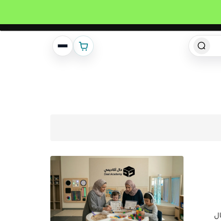
انشئ حساب
تسجيل دخول
ل