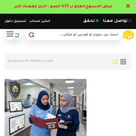
✕
عرض الاسبوع اتعلم ب 75% خصم : احجز مقعدك الان
تواصل معنا
تحقق
انشئ حساب
تسجيل دخول
Showing 1-15 of 460 results