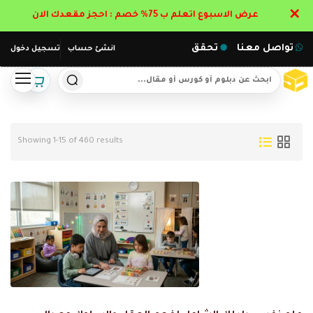
✕
عرض الاسبوع اتعلم ب 75% خصم : احجز مقعدك الان
تواصل معنا
تحقق
انشئ حساب
تسجيل دخول
Showing 1-15 of 460 results