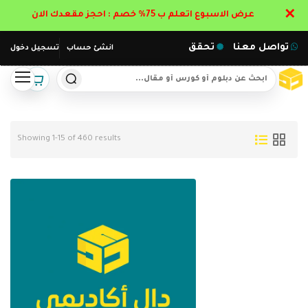
✕
عرض الاسبوع اتعلم ب 75% خصم : احجز مقعدك الان
تواصل معنا
تحقق
انشئ حساب
تسجيل دخول
Showing 1-15 of 460 results