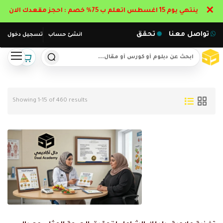
✕
ينتهي يوم 15 اغسطس اتعلم ب 75% خصم : احجز مقعدك الان
تواصل معنا
تحقق
انشئ حساب
تسجيل دخول
Showing 1-15 of 460 results