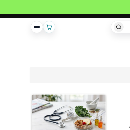
انشئ حساب
تسجيل دخول