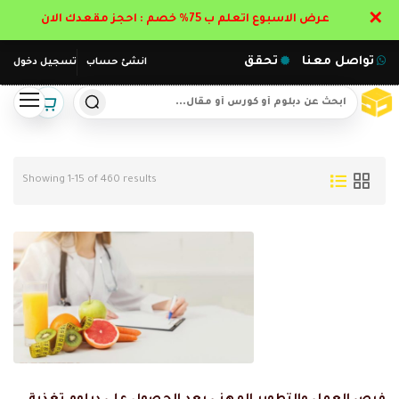
✕
عرض الاسبوع اتعلم ب 75% خصم : احجز مقعدك الان
تواصل معنا
تحقق
انشئ حساب
تسجيل دخول
Showing 1-15 of 460 results