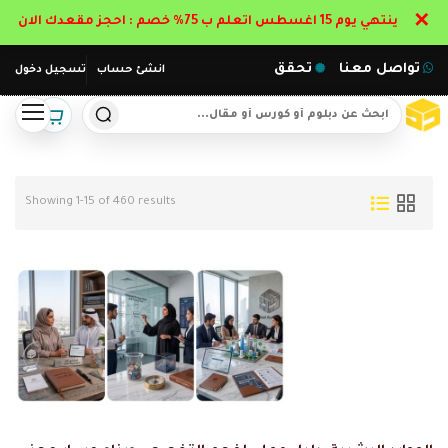
✕
ينتهي يوم 15 اغسطس اتعلم ب 75% خصم : احجز مقعدك الان
تواصل معنا
تحقق
انشئ حساب
تسجيل دخول
Showing 1-15 of 460 results