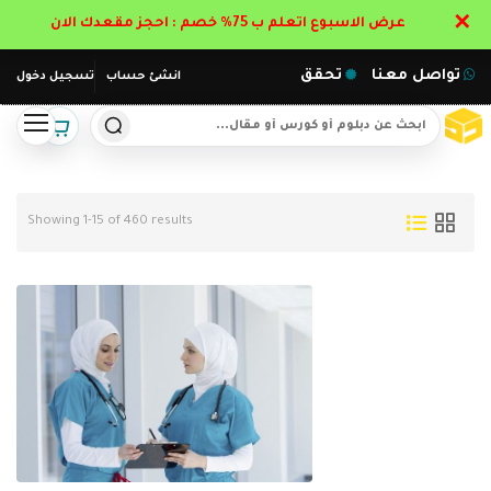
✕
عرض الاسبوع اتعلم ب 75% خصم : احجز مقعدك الان
تواصل معنا
تحقق
انشئ حساب
تسجيل دخول
Showing 1-15 of 460 results