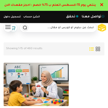
✕
ينتهي يوم 15 اغسطس اتعلم ب 75% خصم : احجز مقعدك الان
تواصل معنا
تحقق
انشئ حساب
تسجيل دخول
Showing 1-15 of 460 results