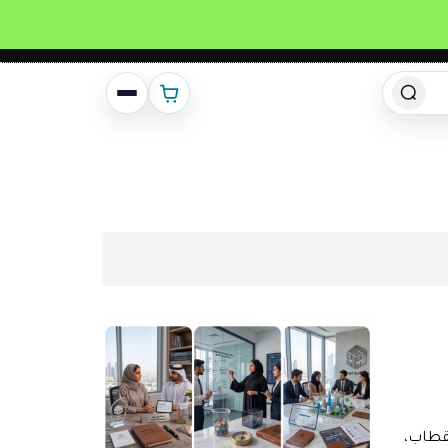
انشئ حساب
تسجيل دخول
تقطاب،