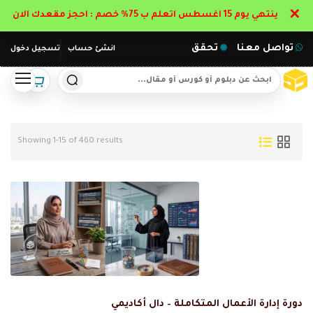
✕
ينتهي يوم 15 اغسطس اتعلم ب 75% خصم : احجز مقعدك الان
تواصل معنا
تحقق
انشئ حساب
تسجيل دخول
Showing 1-15 of 460 results
دورة إدارة الأعمال المتكاملة – دال أكاديمي