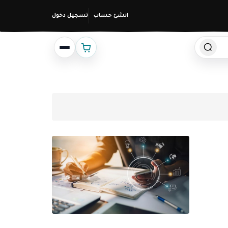
انشئ حساب
تسجيل دخول