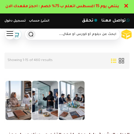
✕
ينتهي يوم 15 اغسطس اتعلم ب 75% خصم : احجز مقعدك الان
تواصل معنا
تحقق
انشئ حساب
تسجيل دخول
Showing 1-15 of 460 results