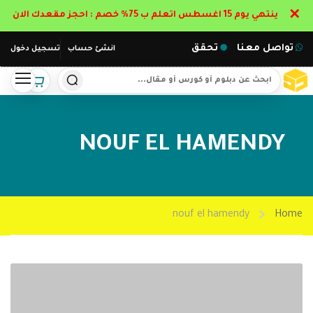
✕
ينتهي يوم 15 اغسطس اتعلم ب 75% خصم : احجز مقعدك الان
تواصل معنا
تحقق
انشئ حساب
تسجيل دخول
NOUF EL HAMENDY
nouf el hamendy
Home