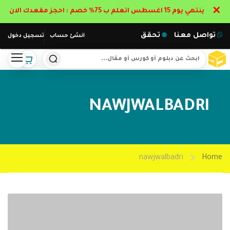
✕
ينتهي يوم 15 اغسطس اتعلم ب 75% خصم : احجز مقعدك الان
تواصل معنا
تحقق
انشئ حساب
تسجيل دخول
NAWJWALBADRI
nawjwalbadri
Home