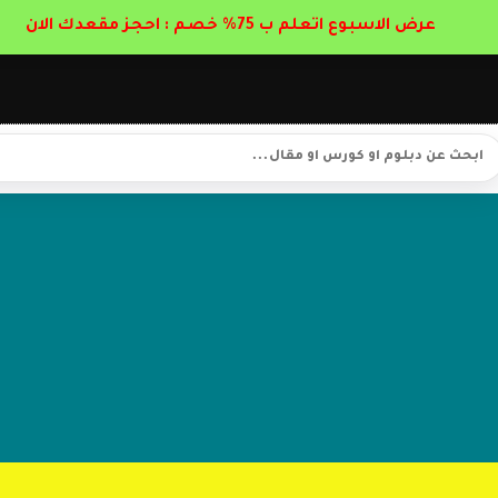
عرض الاسبوع اتعلم ب 75% خصم : احجز مقعدك الان