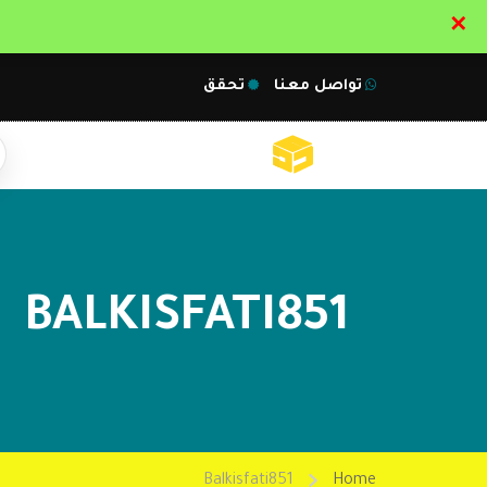
✕
تواصل معنا
تحقق
BALKISFATI851
Balkisfati851
Home