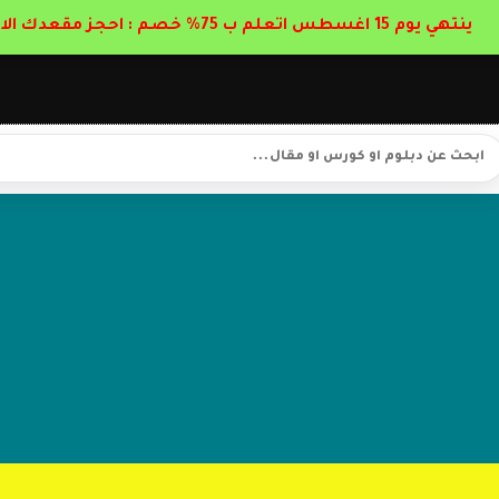
ينتهي يوم 15 اغسطس اتعلم ب 75% خصم : احجز مقعدك الان