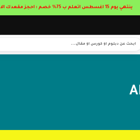
ينتهي يوم 15 اغسطس اتعلم ب 75% خصم : احجز مقعدك الان
A