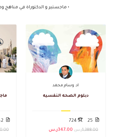
• ماجستير و الدكتوراة في مناهج وط
اد. وسام محمد
دبلوم الصحه النفسيه
ماجس
42
724
25
1,388.00ر.س
347.00ر.س
200.00