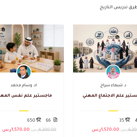
رق تدريس التاريخ.
د. شيماء سراج
اد. وسام محمد
تير علم الاجتماع المهني
ماجستير علم نفس المهن
650
66
35
6,ر.س
1,570.00ر.س
6,200.00ر.س
1,570.00ر.س