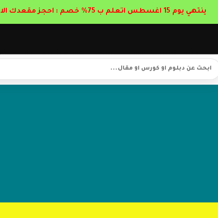
ينتهي يوم 15 اغسطس اتعلم ب 75% خصم : احجز مقعدك الان