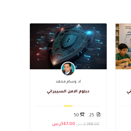
اد. وسام محمد
ي
دبلوم الامن السيبراني
50
25
1,388.00ر.س
347.00ر.س