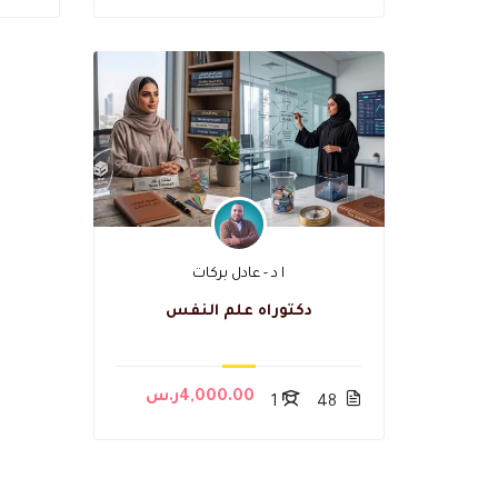
ا د - عادل بركات
دكتوراه علم النفس
4,000.00ر.س
1
48