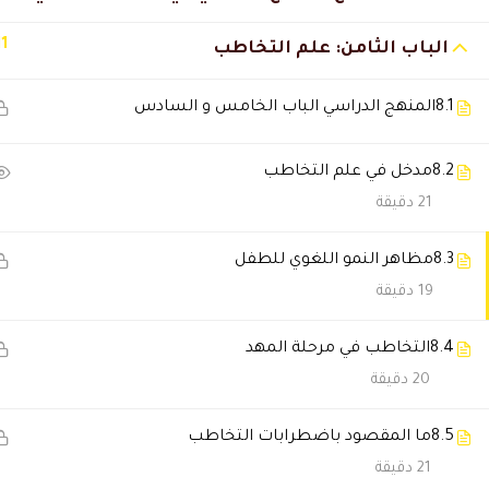
نوف السالمي
2026-06-21 9:02 م
11
الباب الثامن: علم التخاطب
تعلمت أشياء كثيرة أقدر أطبقها 
8.1
المنهج الدراسي الباب الخامس و السادس
غادة العوضي
2026-05-28 9:17 م
8.2
مدخل في علم التخاطب
المنصة سهلة جدًا سواء من الجوال
21 دقيقة
8.3
مظاهر النمو اللغوي للطفل
سحر الفهد
2026-05-28 1:35 م
19 دقيقة
الدراسة أونلاين كانت سهلة ومرت
8.4
التخاطب في مرحلة المهد
20 دقيقة
نوف السالمي
2026-01-17 5:21 م
8.5
ما المقصود باضطرابات التخاطب
الدورة فادتني بشكل كبير وغيرت 
21 دقيقة