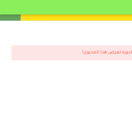
انشئ حساب
تسجيل دخول
لدورة لعرض هذا المحتوى!
رد