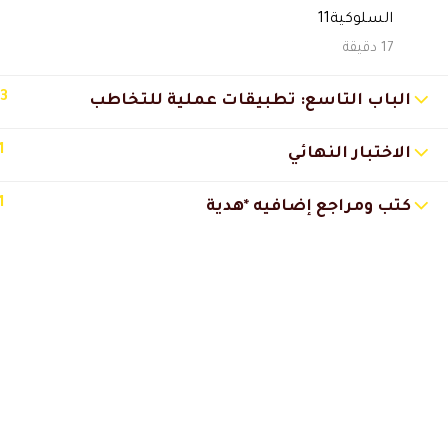
السلوكية11
عبدالله العثمان
2025-11-29 6:27 م
17 دقيقة
الدروس مرتبة وتناسب أي شخص ح
13
الباب التاسع: تطبيقات عملية للتخاطب
خديجة السالمي
2025-11-28 7:14 م
1
الاختبار النهائي
خدمة العملاء ممتازة وبعطون ح
1
كتب ومراجع إضافيه *هدية
عبدالرحمن المري
2025-11-27 12:54 ص
الدراسة ساعدتني أطور نفسي وأ
فاطمه المزروعي
2025-04-30 12:56 م
مره استفدت منهج و دكاتره وما 
🔔 اترك رأيك بعد الدراسة