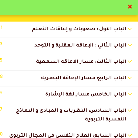
✕
تواصل معنا
تحقق
21
الباب الاول : صعوبات و إعاقات التعلم
13
الباب الثاني : الإعاقة العقلية و التوحد
15
الباب الثالث: مسار الاعاقه السمعية
التعليقات
18
الباب الرابع: مسار الإعاقه البصريه
9
13 Comments
الباب الخامس مسار لغة الإشارة
17
الباب السادس: النظريات و المبادئ و النماذج
سارة القحطاني
2026-07-11 6:44 م
النفسية التربوية
أنصح أي شخص يبي يطور نفسه ي
10
الباب السابع: العلاج النفسي في المجال التربوي