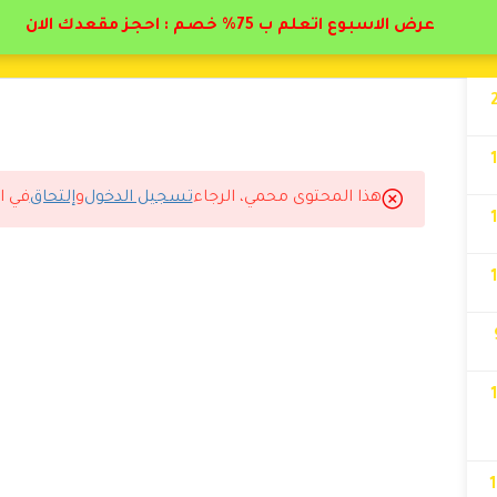
عرض الاسبوع اتعلم ب 75% خصم : احجز مقعدك الان
هذا المحتوى محمي، الرجاء
تسجيل الدخول
و
إلتحاق
في ا
سجل مع دال أكاديمي.