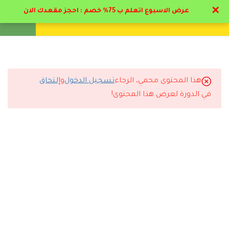
✕
عرض الاسبوع اتعلم ب 75% خصم : احجز مقعدك الان
تواصل معنا
تحقق
انشئ حساب
تسجيل دخول
21
الباب الاول : صعوبات و
إعاقات التعلم
هذا المحتوى محمي، الرجاء
تسجيل الدخول
و
إلتحاق
13
التعليقات
الباب الثاني : الإعاقة
في الدورة لعرض هذا المحتوى!
العقلية و التوحد
15
الباب الثالث: مسار الاعاقه
13 Comments
السمعية
18
الباب الرابع: مسار الإعاقه
البصريه
رد
سارة القحطاني
2026-07-11 6:44 م
9
الباب الخامس مسار لغة
الإشارة
أنصح أي شخص يبي يطور نفسه يسجل مع دال أكاديمي.