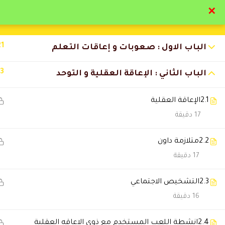
✕
تواصل معنا
تحقق
21
الباب الاول : صعوبات و إعاقات التعلم
13
الباب الثاني : الإعاقة العقلية و التوحد
2.1
الإعاقة العقلية
التعليقات
17 دقيقة
2.2
متلازمة داون
13 Comments
17 دقيقة
2.3
التشخيص الاجتماعي
سارة القحطاني
2026-07-11 6:44 م
16 دقيقة
أنصح أي شخص يبي يطور نفسه ي
2.4
انشطة اللعب المستخدم مع ذوي الاعاقه العقلية