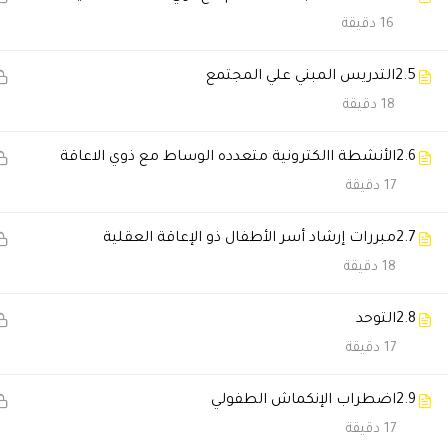
16 دقيقة
نوف السالمي
2026-06-21 9:02 م
تعلمت أشياء كثيرة أقدر أطبقها 
2.5
التدريس المبني علي المجتمع
18 دقيقة
غادة العوضي
2026-05-28 9:17 م
2.6
الأنشطة االكترونية متعدده الوساط مع ذوي الاعاقة
المنصة سهلة جدًا سواء من الجوال
17 دقيقة
2.7
مبررات إرشاد أسر الأطفال ذو الإعاقة العقلية
سحر الفهد
2026-05-28 1:35 م
18 دقيقة
الدراسة أونلاين كانت سهلة ومرت
2.8
التوحد
17 دقيقة
نوف السالمي
2026-01-17 5:21 م
2.9
اضطراب الإنكماش الطفولي
الدورة فادتني بشكل كبير وغيرت 
17 دقيقة