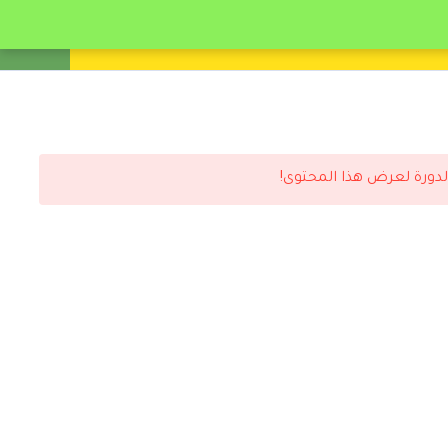
انشئ حساب
تسجيل دخول
لدورة لعرض هذا المحتوى!
رد