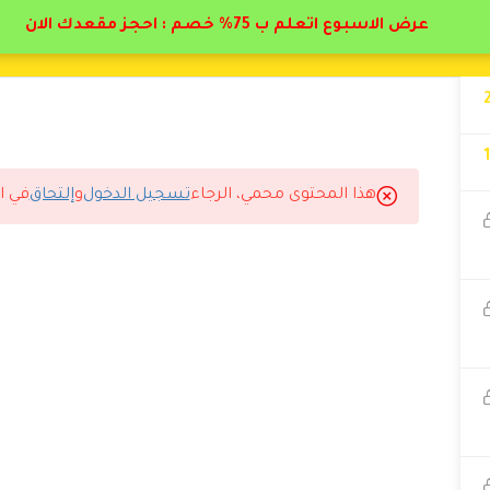
عرض الاسبوع اتعلم ب 75% خصم : احجز مقعدك الان
هذا المحتوى محمي، الرجاء
تسجيل الدخول
و
إلتحاق
في ا
سجل مع دال أكاديمي.