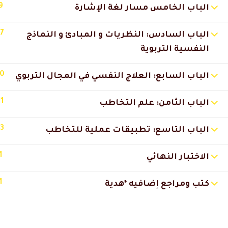
9
الباب الخامس مسار لغة الإشارة
عبدالله العثمان
2025-11-29 6:27 م
الدروس مرتبة وتناسب أي شخص ح
17
الباب السادس: النظريات و المبادئ و النماذج
النفسية التربوية
خديجة السالمي
2025-11-28 7:14 م
10
الباب السابع: العلاج النفسي في المجال التربوي
خدمة العملاء ممتازة وبعطون ح
11
الباب الثامن: علم التخاطب
عبدالرحمن المري
2025-11-27 12:54 ص
13
الباب التاسع: تطبيقات عملية للتخاطب
الدراسة ساعدتني أطور نفسي وأ
1
الاختبار النهائي
فاطمه المزروعي
2025-04-30 12:56 م
1
كتب ومراجع إضافيه *هدية
مره استفدت منهج و دكاتره وما 
🔔 اترك رأيك بعد الدراسة