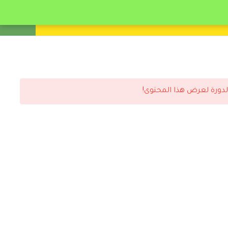
انشئ حساب
تسجيل دخول
لدورة لعرض هذا المحتوى!
رد