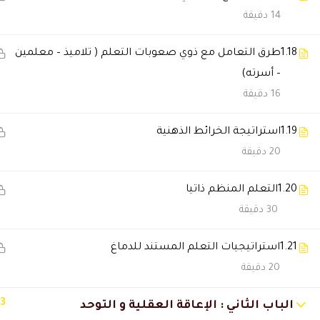
14 دقيقة
عبدالله العثمان
2025-11-29 6:27 م
الدروس مرتبة وتناسب أي شخص ح
1.18
طرق التعامل مع ذوي صعوبات التعلم ( تلاميذ – معلمين
– أسرته)
16 دقيقة
خديجة السالمي
2025-11-28 7:14 م
خدمة العملاء ممتازة وبعطون ح
1.19
استراتيجة الخرائط الذهنية
20 دقيقة
عبدالرحمن المري
2025-11-27 12:54 ص
1.20
التعلم المنظم ذاتيا
الدراسة ساعدتني أطور نفسي وأ
30 دقيقة
1.21
استراتيجيات التعلم المستند للدماغ
فاطمه المزروعي
2025-04-30 12:56 م
20 دقيقة
مره استفدت منهج و دكاتره وما 
13
الباب الثاني : الإعاقة العقلية و التوحد
🔔 اترك رأيك بعد الدراسة