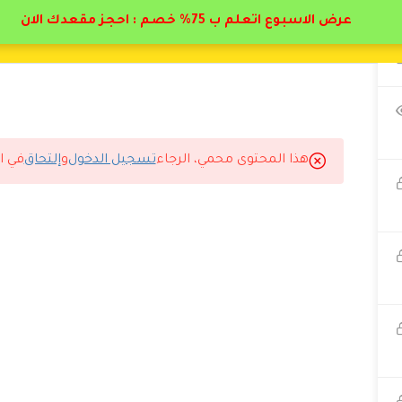
عرض الاسبوع اتعلم ب 75% خصم : احجز مقعدك الان
هذا المحتوى محمي، الرجاء
تسجيل الدخول
و
إلتحاق
في ا
سجل مع دال أكاديمي.