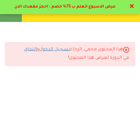
✕
عرض الاسبوع اتعلم ب 75% خصم : احجز مقعدك الان
تواصل معنا
تحقق
انشئ حساب
تسجيل دخول
21
الباب الاول : صعوبات و
إعاقات التعلم
هذا المحتوى محمي، الرجاء
تسجيل الدخول
و
إلتحاق
13
التعليقات
الباب الثاني : الإعاقة
في الدورة لعرض هذا المحتوى!
العقلية و التوحد
15
الباب الثالث: مسار الاعاقه
13 Comments
السمعية
18
الباب الرابع: مسار الإعاقه
البصريه
رد
سارة القحطاني
2026-07-11 6:44 م
9
الباب الخامس مسار لغة
الإشارة
أنصح أي شخص يبي يطور نفسه يسجل مع دال أكاديمي.