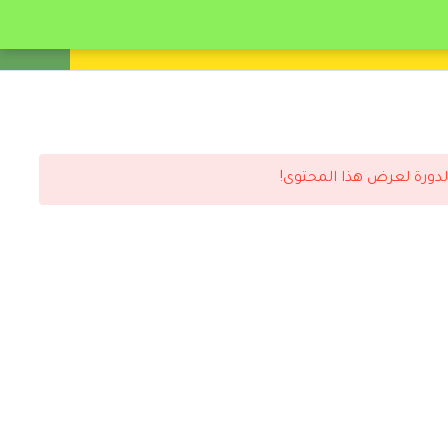
انشئ حساب
تسجيل دخول
لدورة لعرض هذا المحتوى!
رد