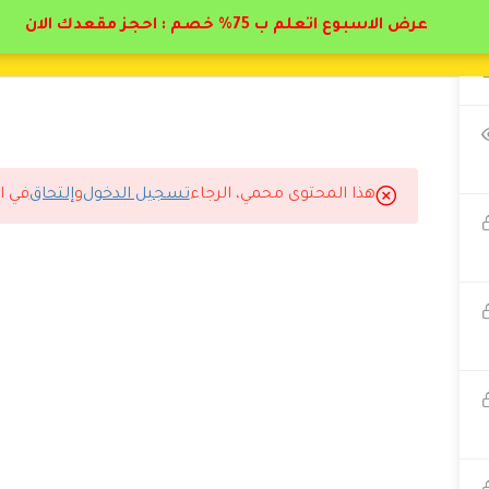
عرض الاسبوع اتعلم ب 75% خصم : احجز مقعدك الان
هذا المحتوى محمي، الرجاء
تسجيل الدخول
و
إلتحاق
في ا
سجل مع دال أكاديمي.