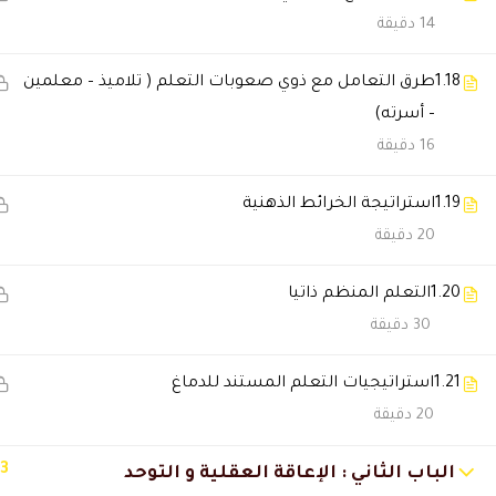
14 دقيقة
عبدالله العثمان
2025-11-29 6:27 م
الدروس مرتبة وتناسب أي شخص ح
1.18
طرق التعامل مع ذوي صعوبات التعلم ( تلاميذ – معلمين
– أسرته)
16 دقيقة
خديجة السالمي
2025-11-28 7:14 م
خدمة العملاء ممتازة وبعطون ح
1.19
استراتيجة الخرائط الذهنية
20 دقيقة
عبدالرحمن المري
2025-11-27 12:54 ص
1.20
التعلم المنظم ذاتيا
الدراسة ساعدتني أطور نفسي وأ
30 دقيقة
1.21
استراتيجيات التعلم المستند للدماغ
فاطمه المزروعي
2025-04-30 12:56 م
20 دقيقة
مره استفدت منهج و دكاتره وما 
13
الباب الثاني : الإعاقة العقلية و التوحد
🔔 اترك رأيك بعد الدراسة