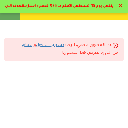
✕
ينتهي يوم 15 اغسطس اتعلم ب 75% خصم : احجز مقعدك الان
تواصل معنا
تحقق
انشئ حساب
تسجيل دخول
21
الباب الاول : صعوبات و
إعاقات التعلم
هذا المحتوى محمي، الرجاء
تسجيل الدخول
و
إلتحاق
13
التعليقات
الباب الثاني : الإعاقة
في الدورة لعرض هذا المحتوى!
العقلية و التوحد
15
الباب الثالث: مسار الاعاقه
13 Comments
السمعية
18
الباب الرابع: مسار الإعاقه
البصريه
رد
سارة القحطاني
2026-07-11 6:44 م
9
الباب الخامس مسار لغة
الإشارة
أنصح أي شخص يبي يطور نفسه يسجل مع دال أكاديمي.