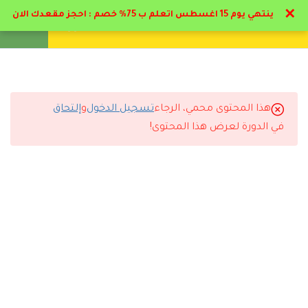
✕
ينتهي يوم 15 اغسطس اتعلم ب 75% خصم : احجز مقعدك الان
تواصل معنا
تحقق
انشئ حساب
تسجيل دخول
8
الباب الأول : علم النفس
العيادي تاريخه واهميته
هذا المحتوى محمي، الرجاء
تسجيل الدخول
و
إلتحاق
1.1
التعليقات
منهج مرحلة علم النفس
في الدورة لعرض هذا المحتوى!
العيادي المرحلة الاولي و الثانية
1.2
مقدمه علم النفس العيادي
13 Comments
30 دقيقة
1.3
الفرق بين الطب النفسي و
العلاج النفسي
20 دقيقة
رد
طلال الرشيدي
2026-06-18 9:24 م
واضح إن الأكاديمية مهتمة بجودة التعليم.