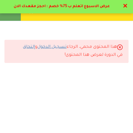
✕
عرض الاسبوع اتعلم ب 75% خصم : احجز مقعدك الان
تواصل معنا
تحقق
انشئ حساب
تسجيل دخول
8
الباب الأول : علم النفس
العيادي تاريخه واهميته
هذا المحتوى محمي، الرجاء
تسجيل الدخول
و
إلتحاق
5
التعليقات
الباب الثاني : أساسيات
في الدورة لعرض هذا المحتوى!
الاخصائي النفسي
4
الباب الثالث : الامراض
13 Comments
النفسية الوسواس القهري
9
الباب الرابع : الامراض
النفسية القلق - الهلع
رد
طلال الرشيدي
2026-06-18 9:24 م
11
الباب الخامس : الامراض
النفسية الاكتئاب - الفصام
واضح إن الأكاديمية مهتمة بجودة التعليم.