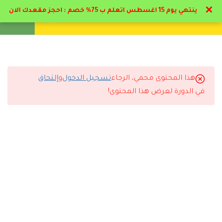
✕
ينتهي يوم 15 اغسطس اتعلم ب 75% خصم : احجز مقعدك الان
تواصل معنا
تحقق
انشئ حساب
تسجيل دخول
8
الباب الأول : علم النفس
العيادي تاريخه واهميته
هذا المحتوى محمي، الرجاء
تسجيل الدخول
و
إلتحاق
5
التعليقات
الباب الثاني : أساسيات
في الدورة لعرض هذا المحتوى!
الاخصائي النفسي
4
الباب الثالث : الامراض
13 Comments
النفسية الوسواس القهري
9
الباب الرابع : الامراض
النفسية القلق - الهلع
رد
طلال الرشيدي
2026-06-18 9:24 م
4.1
ملف منهج القلق
واضح إن الأكاديمية مهتمة بجودة التعليم.