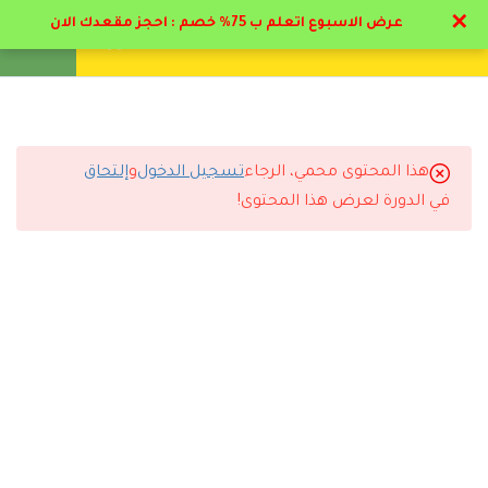
✕
عرض الاسبوع اتعلم ب 75% خصم : احجز مقعدك الان
تواصل معنا
تحقق
انشئ حساب
تسجيل دخول
8
الباب الأول : علم النفس
العيادي تاريخه واهميته
هذا المحتوى محمي، الرجاء
تسجيل الدخول
و
إلتحاق
5
التعليقات
الباب الثاني : أساسيات
في الدورة لعرض هذا المحتوى!
الاخصائي النفسي
4
الباب الثالث : الامراض
13 Comments
النفسية الوسواس القهري
9
الباب الرابع : الامراض
النفسية القلق - الهلع
رد
طلال الرشيدي
2026-06-18 9:24 م
11
الباب الخامس : الامراض
النفسية الاكتئاب - الفصام
واضح إن الأكاديمية مهتمة بجودة التعليم.