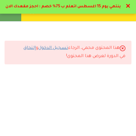
✕
ينتهي يوم 15 اغسطس اتعلم ب 75% خصم : احجز مقعدك الان
تواصل معنا
تحقق
انشئ حساب
تسجيل دخول
13
المرحلة الاولي
1.1
المنهج الشامل لعلم الاجتماع
هذا المحتوى محمي، الرجاء
تسجيل الدخول
و
إلتحاق
التعليقات
في الدورة لعرض هذا المحتوى!
1.2
مدخل في علم الاجتماع
16 دقيقة
3 Comments
1.3
أهميه علم الاجتماع – العلاقات و
النظام الاجتماعي
13 دقيقة
1.4
أهميه علم الاجتماع 2
رد
سعود الفارس
2026-05-29 5:58 م
14 دقيقة
استفدت عمليًا ونظريًا والحمد للّٰه.