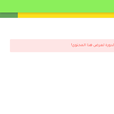
انشئ حساب
تسجيل دخول
لدورة لعرض هذا المحتوى!
رد