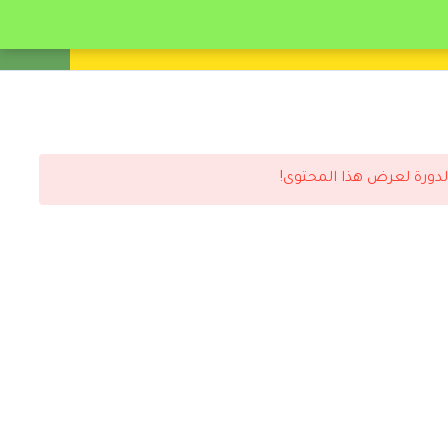
انشئ حساب
تسجيل دخول
لدورة لعرض هذا المحتوى!
رد