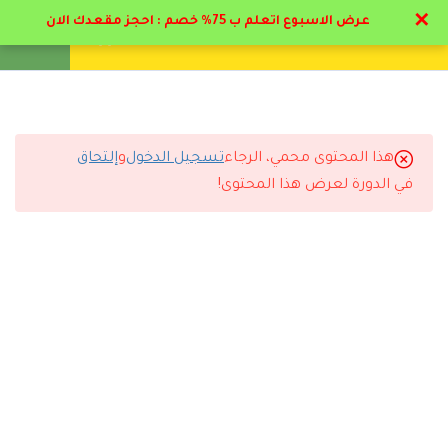
✕
عرض الاسبوع اتعلم ب 75% خصم : احجز مقعدك الان
تواصل معنا
تحقق
انشئ حساب
تسجيل دخول
12
المرحلة الأولي : الصحة
المهنية
هذا المحتوى محمي، الرجاء
تسجيل الدخول
و
إلتحاق
1.1
التعليقات
منهج PDF الصحة والسلامة
في الدورة لعرض هذا المحتوى!
المهنية
1.2
دراسة برنامج السلامة والصحة
9 Comments
المهنية
16 دقيقة
1.3
أهيمة الصحة المهنية
25 دقيقة
رد
حسين الكندري
2026-07-07 10:07 م
أحب أشكر الأكاديمية على التنظيم والجودة.